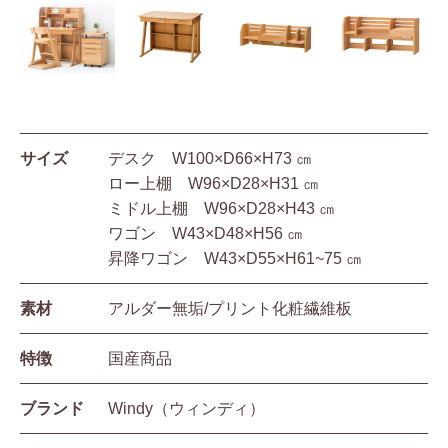
サイズ
デスク W100×D66×H73 ㎝
ロー上棚 W96×D28×H31 ㎝
ミドル上棚 W96×D28×H43 ㎝
ワゴン W43×D48×H56 ㎝
昇降ワゴン W43×D55×H61~75 ㎝
素材
アルダー無垢/プリント化粧繊維板
特徴
国産商品
ブランド
Windy（ウィンディ）