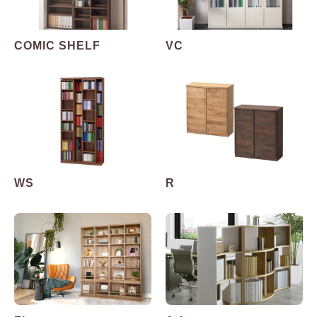
COMIC SHELF
VC
WS
R