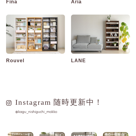
Fina
Aria
Rouvel
LANE
Instagram 随時更新中！
@kagu_nishiguchi_mokko