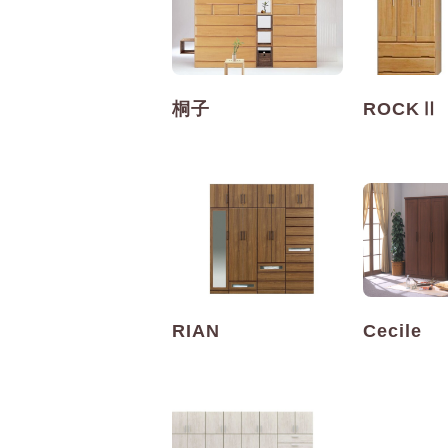
桐子
ROCKⅡ
RIAN
Cecile