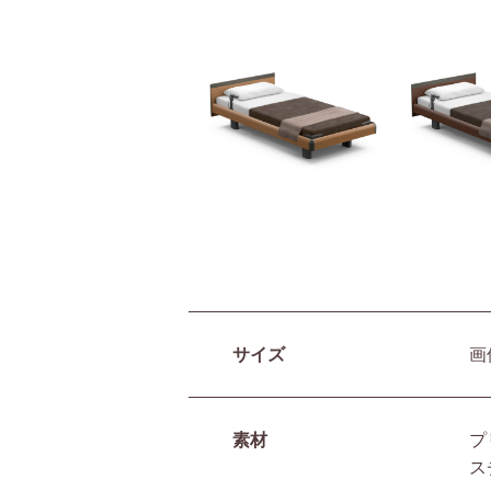
サイズ
画
素材
プ
ス