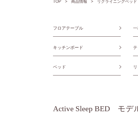
TOP
商品情報
リクライニングベッド
フロアテーブル
一
キッチンボード
テ
ベッド
リ
Active Sleep BED モデ