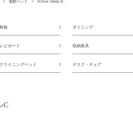
電動ベッド
Active Sleep B…
枚板
ダイニング
レビボード
収納家具
クライニングベッド
デスク・チェア
ルC