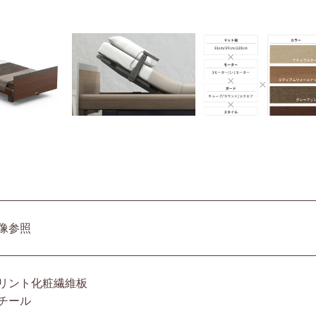
像参照
リント化粧繊維板
チール