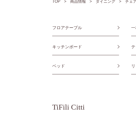
TOP
商品情報
ダイニング
チェ
フロアテーブル
一
キッチンボード
テ
ベッド
リ
TiFili Citti