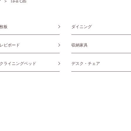
ア
TiFili Citti
枚板
ダイニング
レビボード
収納家具
クライニングベッド
デスク・チェア