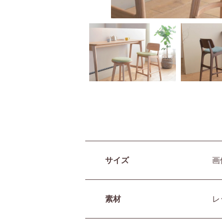
サイズ
画
素材
レ