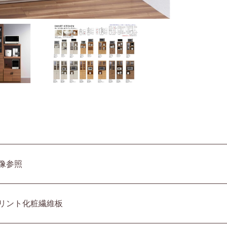
像参照
リント化粧繊維板