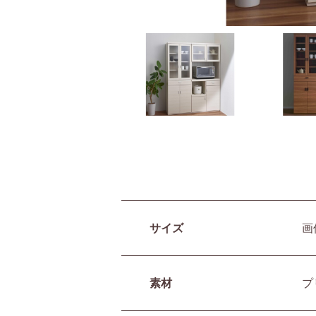
サイズ
画
素材
プ