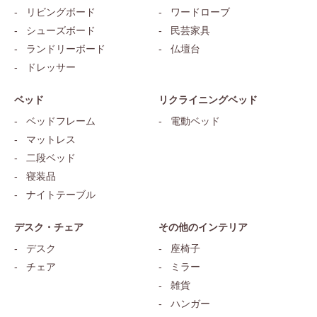
リビングボード
ワードローブ
シューズボード
民芸家具
ランドリーボード
仏壇台
ドレッサー
ベッド
リクライニングベッド
ベッドフレーム
電動ベッド
マットレス
二段ベッド
寝装品
ナイトテーブル
デスク・チェア
その他のインテリア
デスク
座椅子
チェア
ミラー
雑貨
ハンガー