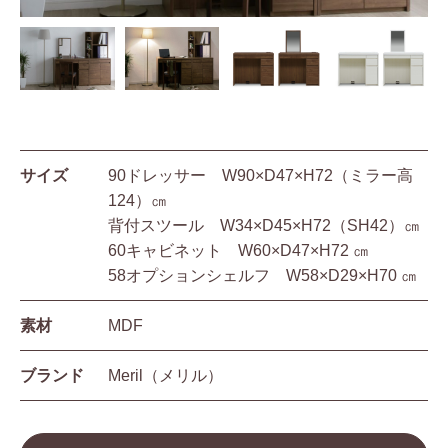
サイズ
90ドレッサー W90×D47×H72（ミラー高
124）㎝
背付スツール W34×D45×H72（SH42）㎝
60キャビネット W60×D47×H72 ㎝
58オプションシェルフ W58×D29×H70 ㎝
素材
MDF
ブランド
Meril（メリル）