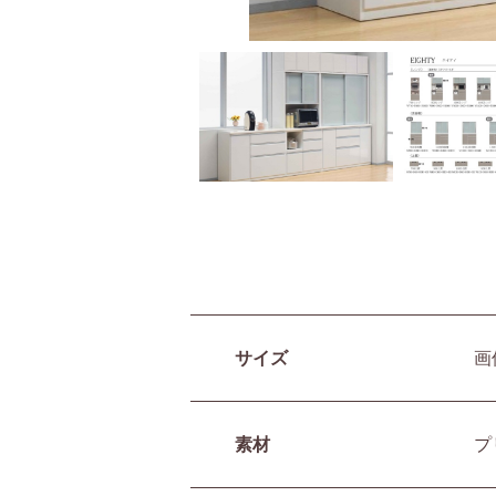
サイズ
画
素材
プ