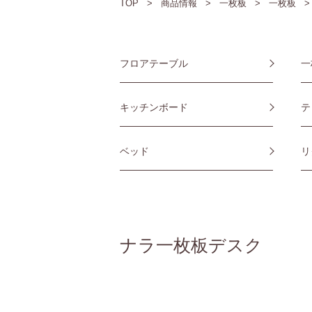
TOP
商品情報
一枚板
一枚板
フロアテーブル
一
キッチンボード
テ
ベッド
リ
ナラ一枚板デスク