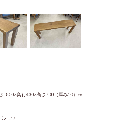
さ1800×奥行430×高さ700（厚み50）㎜
（ナラ）