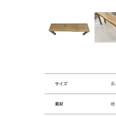
サイズ
長
素材
楢