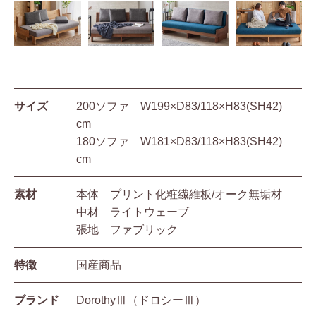
サイズ
200ソファ W199×D83/118×H83(SH42)
cm
180ソファ W181×D83/118×H83(SH42)
cm
素材
本体 プリント化粧繊維板/オーク無垢材
中材 ライトウェーブ
張地 ファブリック
特徴
国産商品
ブランド
DorothyⅢ（ドロシーⅢ）